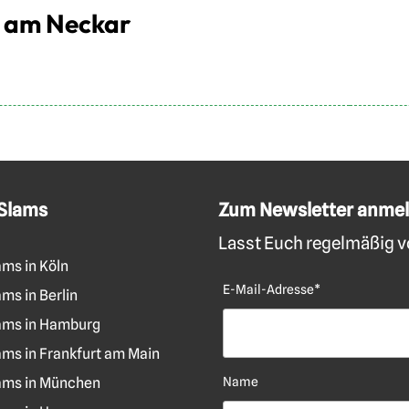
h am Neckar
 Slams
Zum Newsletter anme
Lasst Euch regelmäßig vo
ams in Köln
E-Mail-Adresse*
ms in Berlin
ams in Hamburg
ams in Frankfurt am Main
ams in München
Name