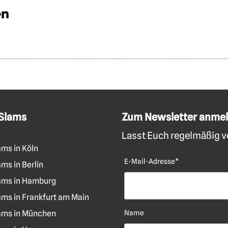
en
 Slams
Zum Newsletter anme
Lasst Euch regelmäßig vo
ams in Köln
E-Mail-Adresse*
ms in Berlin
ams in Hamburg
ams in Frankfurt am Main
ams in München
Name