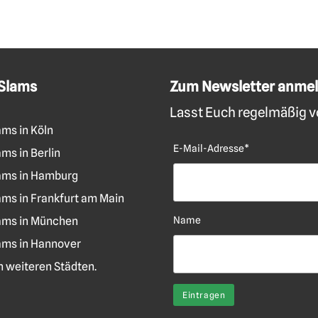
 Slams
Zum Newsletter anme
Lasst Euch regelmäßig vo
ams in Köln
E-Mail-Adresse*
ms in Berlin
ams in Hamburg
ams in Frankfurt am Main
ams in München
Name
ams in Hannover
len weiteren Städten.