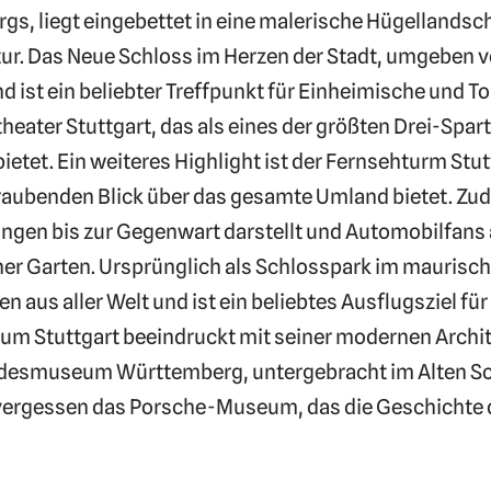
s, liegt eingebettet in eine malerische Hügellandsc
ur. Das Neue Schloss im Herzen der Stadt, umgeben 
nd ist ein beliebter Treffpunkt für Einheimische und T
ater Stuttgart, das als eines der größten Drei-Sparte
tet. Ein weiteres Highlight ist der Fernsehturm Stuttg
eraubenden Blick über das gesamte Umland bietet. Z
gen bis zur Gegenwart darstellt und Automobilfans au
er Garten. Ursprünglich als Schlosspark im maurische
n aus aller Welt und ist ein beliebtes Ausflugsziel für
m Stuttgart beeindruckt mit seiner modernen Archi
smuseum Württemberg, untergebracht im Alten Schlos
u vergessen das Porsche-Museum, das die Geschichte