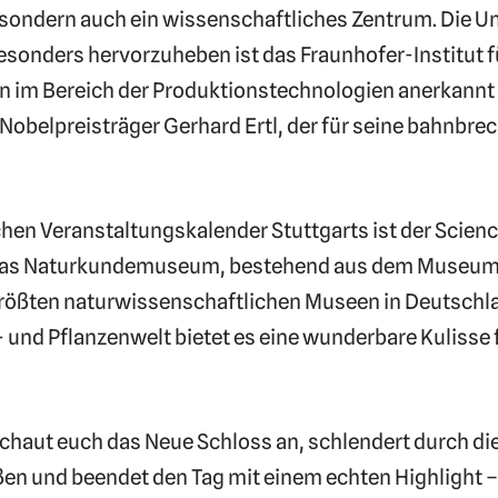
s, sondern auch ein wissenschaftliches Zentrum. Die U
sonders hervorzuheben ist das Fraunhofer-Institut 
en im Bereich der Produktionstechnologien anerkannt 
nd Nobelpreisträger Gerhard Ertl, der für seine bahnb
chen Veranstaltungskalender Stuttgarts ist der Scien
 Das Naturkundemuseum, bestehend aus dem Museum
r größten naturwissenschaftlichen Museen in Deutsch
- und Pflanzenwelt bietet es eine wunderbare Kulisse
! Schaut euch das Neue Schloss an, schlendert durch 
 und beendet den Tag mit einem echten Highlight –