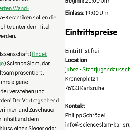
Beginn:
20:00 Uhr
ierten Wand-
Einlass:
19:00 Uhr
ika-Keramiken sollen die
chte unter dem Titel
Eintrittspreise
werden.
Eintritt ist frei
Wissenschaft (
findet
Location
ge
) Science Slam, das
jubez - Stadtjugendaussch
ltsam präsentiert.
Kronenplatz 1
 ihre eigene
76133 Karlsruhe
jeder verstehen und
erden! Der Vortragsabend
Kontakt
uerinnen und Zuschauer
Philipp Schrögel
n Inhalt und dem
info@scienceslam-karlsr
hluss einen Sieger oder