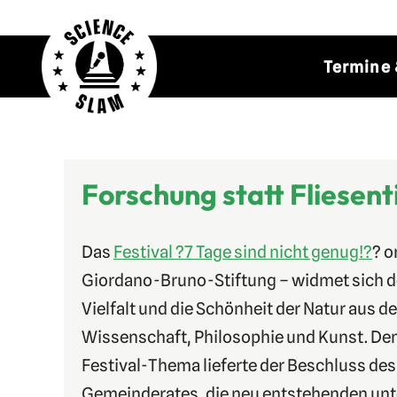
Zum
Termine 
Inhalt
springen
Forschung statt Fliesent
Das
Festival ?7 Tage sind nicht genug!?
? o
Giordano-Bruno-Stiftung – widmet sich d
Vielfalt und die Schönheit der Natur aus d
Wissenschaft, Philosophie und Kunst. Den
Festival-Thema lieferte der Beschluss des
Gemeinderates, die neu entstehenden unt