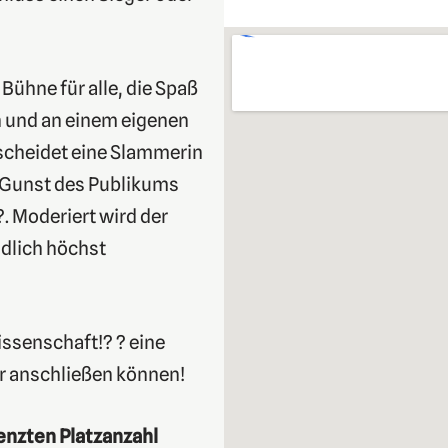
Bühne für alle, die Spaß
 und an einem eigenen
scheidet eine Slammerin
 Gunst des Publikums
. Moderiert wird der
ndlich höchst
ssenschaft!? ? eine
r anschließen können!
enzten Platzanzahl