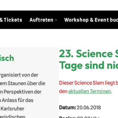
& Tickets
Auftreten
Workshop & Event bu
23. Science 
isch
Tage sind ni
rganisiert von der
Dieser Science Slam liegt b
em Staunen über die
den
aktuellen Terminen
.
en Perspektiven der
 Anlass für das
Datum:
20.06.2018
 Karlsruher
erirdischen