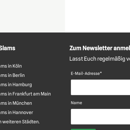
 Slams
Zum Newsletter anme
Lasst Euch regelmäßig vo
ams in Köln
E-Mail-Adresse*
ms in Berlin
ams in Hamburg
ams in Frankfurt am Main
ams in München
Name
ams in Hannover
len weiteren Städten.