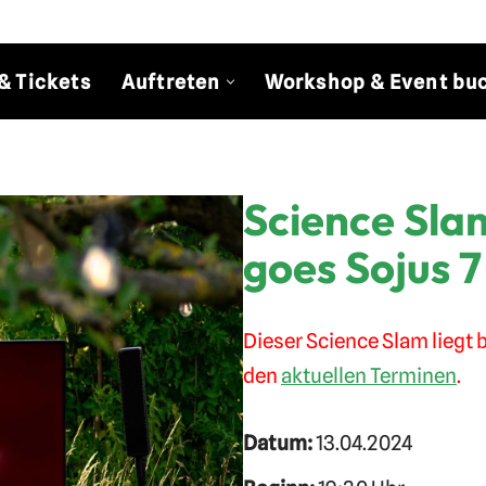
& Tickets
Auftreten
Workshop & Event bu
Science Sl
goes Sojus 7
Dieser Science Slam liegt b
den
aktuellen Terminen
.
Datum:
13.04.2024