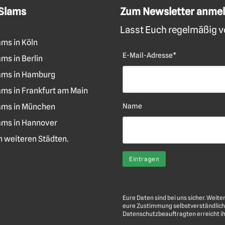
 Slams
Zum Newsletter anme
Lasst Euch regelmäßig vo
ams in Köln
E-Mail-Adresse*
ms in Berlin
ams in Hamburg
ams in Frankfurt am Main
ams in München
Name
ams in Hannover
len weiteren Städten.
Eure Daten sind bei uns sicher. Weite
eure Zustimmung selbstverständlich
Datenschutzbeauftragten erreicht i