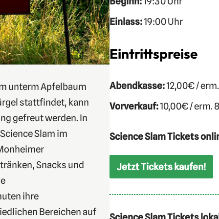
Beginn:
19:30 Uhr
Einlass:
19:00 Uhr
Eintrittspreise
Abendkasse:
12,00€ / erm
am unterm Apfelbaum
rgel stattfindet, kann
Vorverkauf:
10,00€ / erm. 
ing gefreut werden. In
 Science Slam im
Science Slam Tickets onli
 Monheimer
etränken, Snacks und
Jetzt Tickets kaufen!
ge
nuten ihre
edlichen Bereichen auf
Science Slam Tickets loka