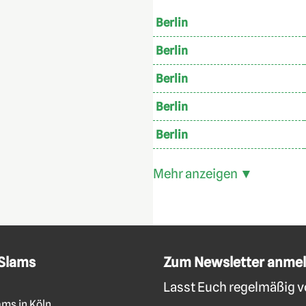
Berlin
Berlin
Berlin
Berlin
Berlin
Mehr anzeigen ▼
 Slams
Zum Newsletter anme
Lasst Euch regelmäßig vo
ams in Köln