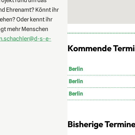
rojekt rund um das
d Ehrenamt? Könnt ihr
tehen? Oder kennt ihr
ngt mehr Menschen
an.schachler@d-s-e-
Kommende Termine
Berlin
Berlin
Berlin
Bisherige Termine 