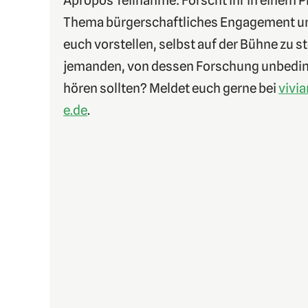
Apropos Teilnahme: Forscht ihr in einem P
Thema bürgerschaftliches Engagement un
euch vorstellen, selbst auf der Bühne zu s
jemanden, von dessen Forschung unbedi
hören sollten? Meldet euch gerne bei
vivi
e.de
.