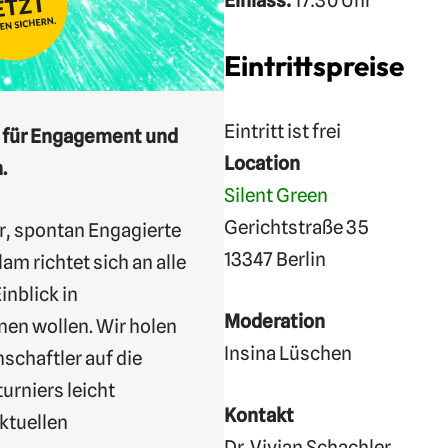
Einlass:
17:30 Uhr
Eintrittspreise
Eintritt ist frei
g für Engagement und
Location
.
Silent Green
Gerichtstraße 35
r, spontan Engagierte
13347 Berlin
m richtet sich an alle
inblick in
Moderation
en wollen. Wir holen
Insina Lüschen
schaftler auf die
urniers leicht
Kontakt
aktuellen
Dr. Vivian Schachler