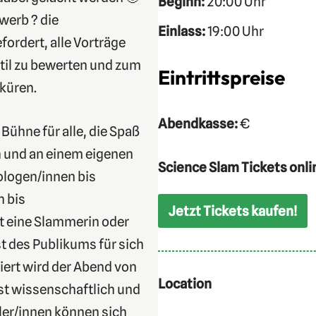
Beginn:
20:00 Uhr
werb ? die
Einlass:
19:00 Uhr
ordert, alle Vorträge
til zu bewerten und zum
Eintrittspreise
 küren.
Abendkasse:
€
Bühne für alle, die Spaß
 und an einem eigenen
Science Slam Tickets onli
ologen/innen bis
n bis
Jetzt Tickets kaufen!
t eine Slammerin oder
 des Publikums für sich
iert wird der Abend von
Location
st wissenschaftlich und
ler/innen können sich