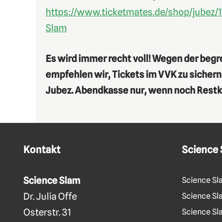
https://www.ticketmates.de/shop/jubez/1
Slam
Es wird immer recht voll! Wegen der begr
empfehlen wir, Tickets im VVK zu sichern 
Jubez. Abendkasse nur, wenn noch Restk
Kontakt
Science
Science Slam
Science Sl
Dr. Julia Offe
Science Sla
Osterstr. 31
Science Sl