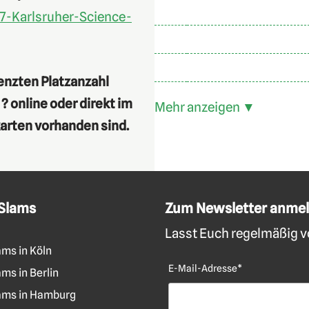
7-Karlsruher-Science-
enzten Platzanzahl
? online oder direkt im
Mehr anzeigen ▼
arten vorhanden sind.
 Slams
Zum Newsletter anme
Lasst Euch regelmäßig vo
ams in Köln
E-Mail-Adresse*
ms in Berlin
ams in Hamburg