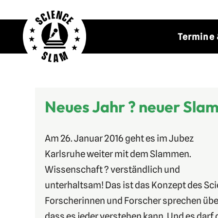
Zum
Termine 
Inhalt
springen
Neues Jahr ? neuer Slam
Am 26. Januar 2016 geht es im Jubez
Karlsruhe weiter mit dem Slammen.
Wissenschaft ? verständlich und
unterhaltsam! Das ist das Konzept des Sc
Forscherinnen und Forscher sprechen über 
dass es jeder verstehen kann. Und es darf