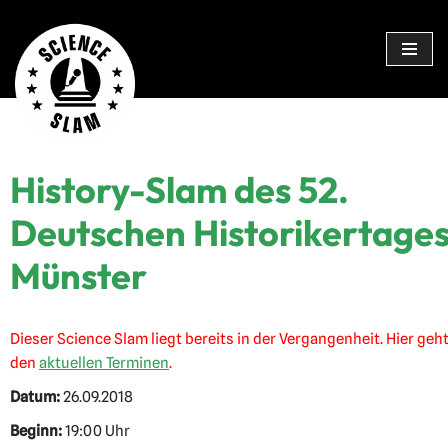
Zum
Inhalt
springen
History-Slam des 52.
Deutschen Historikertages
Münster
Dieser Science Slam liegt bereits in der Vergangenheit. Hier geht
den
aktuellen Terminen
.
Datum:
26.09.2018
Beginn:
19:00 Uhr