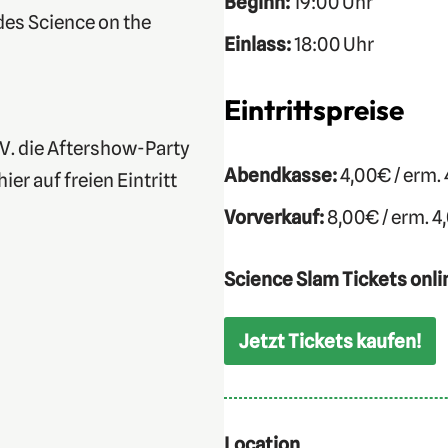
Beginn:
19:00 Uhr
es Science on the
Einlass:
18:00 Uhr
Eintrittspreise
.V. die Aftershow-Party
Abendkasse:
4,00€ / erm.
ier auf freien Eintritt
Vorverkauf:
8,00€ / erm. 4
Science Slam Tickets onli
Jetzt Tickets kaufen!
Location