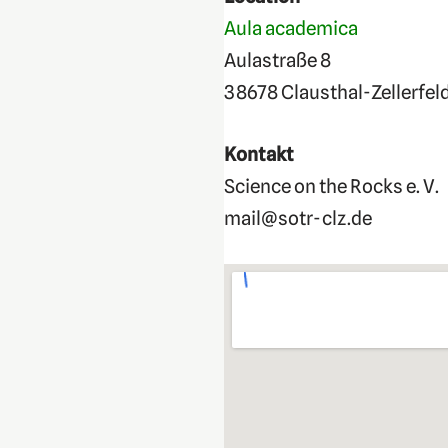
Aula academica
Aulastraße 8
38678 Clausthal-Zellerfel
Kontakt
Science on the Rocks e. V.
mail@sotr-clz.de