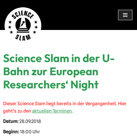
Zum
Inhalt
springen
Science Slam in der U-
Bahn zur European
Researchers‘ Night
Dieser Science Slam liegt bereits in der Vergangenheit. Hier
geht's zu den
aktuellen Terminen
.
Datum:
28.09.2018
Beginn:
18:00 Uhr