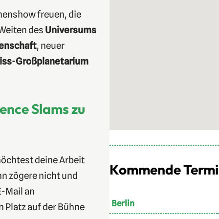
rnenshow freuen, die
 Weiten des
Universums
enschaft
, neuer
iss-Großplanetarium
ience Slams zu
öchtest deine Arbeit
Kommende Termine
n zögere nicht und
E-Mail an
Berlin
n Platz auf der Bühne