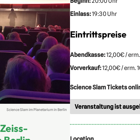
Beginn:
20:00 Uhr
Einlass:
19:30 Uhr
Eintrittspreise
Abendkasse:
12,00€ / erm
Vorverkauf:
12,00€ / erm. 
Science Slam Tickets onli
Veranstaltung ist ausge
Science Slam im Planetarium in Berlin
Zeiss-
 Berlin
Location