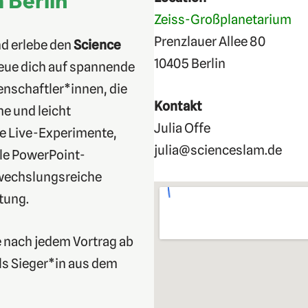
Zeiss-Großplanetarium
Prenzlauer Allee 80
nd erlebe den
Science
10405 Berlin
reue dich auf spannende
enschaftler*innen, die
Kontakt
e und leicht
Julia Offe
ve Live-Experimente,
julia@scienceslam.de
le PowerPoint-
bwechslungsreiche
tung.
 nach jedem Vortrag ab
s Sieger*in aus dem