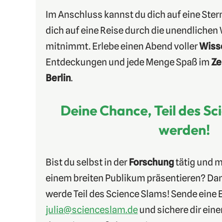
Im Anschluss kannst du dich auf eine Ste
dich auf eine Reise durch die unendlichen
mitnimmt. Erlebe einen Abend voller
Wiss
Entdeckungen und jede Menge Spaß im
Ze
Berlin
.
Deine Chance, Teil des Sc
werden!
Bist du selbst in der
Forschung
tätig und m
einem breiten Publikum präsentieren? Dan
werde Teil des Science Slams! Sende eine 
julia@scienceslam.de
und sichere dir eine