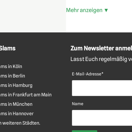
Mehr anzeigen ▼
 Slams
Zum Newsletter anme
Lasst Euch regelmäßig vo
ams in Köln
E-Mail-Adresse*
ms in Berlin
ams in Hamburg
ams in Frankfurt am Main
ams in München
Name
ams in Hannover
len weiteren Städten.