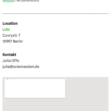
Website
/ Tel: 030 61101313
Location
Lido
Cuvrystr 7
10997 Berlin
Kontakt
Julia Offe
julia@scienceslam.de