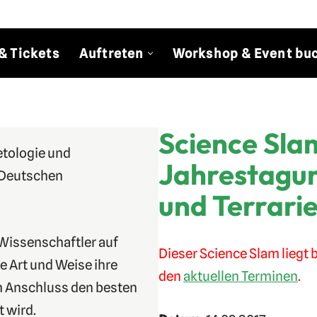
& Tickets
Auftreten
Workshop & Event bu
Science Slam
etologie und
Jahrestagun
 Deutschen
und Terrari
Wissenschaftler auf
Dieser Science Slam liegt b
 Art und Weise ihre
den
aktuellen Terminen
.
m Anschluss den besten
t wird.