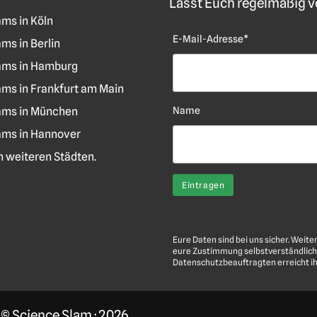
Lasst Euch regelmäßig vo
ams in Köln
E-Mail-Adresse*
ms in Berlin
ams in Hamburg
ams in Frankfurt am Main
ams in München
Name
ams in Hannover
len weiteren Städten.
Eure Daten sind bei uns sicher. Weite
eure Zustimmung selbstverständlich
Datenschutzbeauftragten erreicht i
· © Science Slam ·
2026