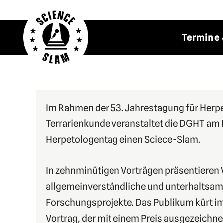
Zum
Termine 
Inhalt
springen
Im Rahmen der 53. Jahrestagung für Herp
Terrarienkunde veranstaltet die DGHT am
Herpetologentag einen Sciece-Slam.
In zehnminütigen Vorträgen präsentieren 
allgemeinverständliche und unterhaltsame
Forschungsprojekte. Das Publikum kürt i
Vortrag, der mit einem Preis ausgezeichne