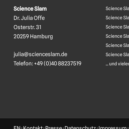
Science Slam
Science Sl
Dr. Julia Offe
Science Sla
Osterstr. 31
Science Sl
20259 Hamburg
Science Sl
Science Sl
julia@scienceslam.de
Science Sl
Telefon:
+49 (0)40 88237519
... und vie
EN
·
Kontakt
·
Presse
·
Datenschutz
·
Impressum