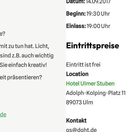
Datum:
14.09.2017
Beginn:
19:30 Uhr
Einlass:
19:00 Uhr
ie?
Eintrittspreise
it zu tun hat. Licht,
sind z.B. auch wichtig
Eintritt ist frei
Sie einfach kreativ!
Location
eit präsentieren?
Hotel Ulmer Stuben
Adolph-Kolping-Platz 11
89073 Ulm
.de
Kontakt
gs@dght.de