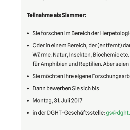
Teilnahme als Slammer:
Sie forschen im Bereich der Herpetolog
Oder in einem Bereich, der (entfernt) dam
Wärme, Natur, Insekten, Biochemie etc. 
für Amphibien und Reptilien. Aber seien 
Sie möchten Ihre eigene Forschungsarb
Dann bewerben Sie sich bis
Montag, 31. Juli 2017
in der DGHT-Geschäftsstelle:
gs@dght