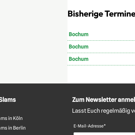
Bisherige Termin
Bochum
Bochum
Bochum
 Slams
Zum Newsletter anme
Lasst Euch regelmäßig vo
ams in Köln
E-Mail-Adresse*
ms in Berlin