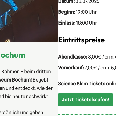
Datum:
08.07.2026
Beginn:
19:00 Uhr
Einlass:
18:00 Uhr
Eintrittspreise
 Bochum
Abendkasse:
8,00€ / erm.
Vorverkauf:
7,00€ / erm. 5
m Rahmen – beim dritten
useum Bochum
! Begebt
Science Slam Tickets onli
en und entdeckt, wie der
d bis heute nachwirkt.
Jetzt Tickets kaufen!
persönlich und geben