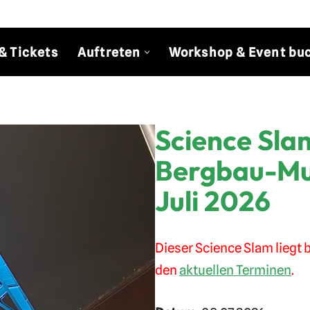
& Tickets
Auftreten
Workshop & Event bu
Science Sla
Bergbau-M
Juli 2026
Dieser Science Slam liegt b
den
aktuellen Terminen
.