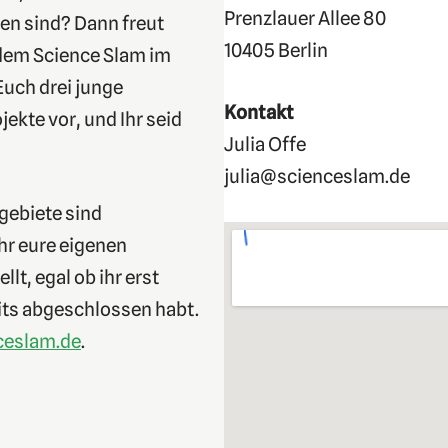
Prenzlauer Allee 80
en sind? Dann freut
10405 Berlin
 dem Science Slam im
Euch drei junge
Kontakt
kte vor, und Ihr seid
Julia Offe
julia@scienceslam.de
hgebiete sind
Ihr eure eigenen
t, egal ob ihr erst
eits abgeschlossen habt.
ceslam.de
.