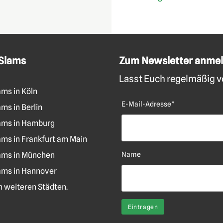
 Slams
Zum Newsletter anme
Lasst Euch regelmäßig vo
ams in Köln
E-Mail-Adresse*
ms in Berlin
ams in Hamburg
ams in Frankfurt am Main
ams in München
Name
ams in Hannover
len weiteren Städten.