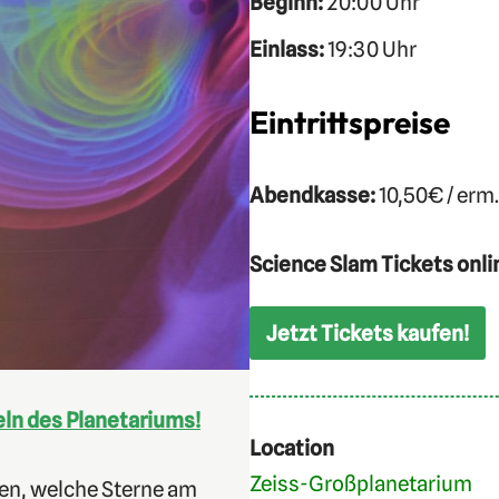
Beginn:
20:00 Uhr
Einlass:
19:30 Uhr
Eintrittspreise
Abendkasse:
10,50€ / erm
Science Slam Tickets onli
Jetzt Tickets kaufen!
ln des Planetariums!
Location
Zeiss-Großplanetarium
sen, welche Sterne am