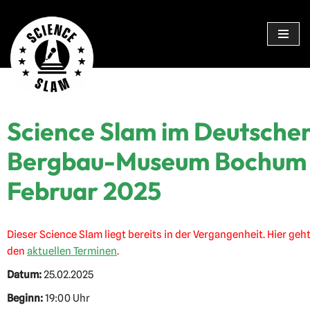
Zum
Inhalt
springen
Science Slam im Deutsche
Bergbau-Museum Bochum
Februar 2025
Dieser Science Slam liegt bereits in der Vergangenheit. Hier geht
den
aktuellen Terminen
.
Datum:
25.02.2025
Beginn:
19:00 Uhr