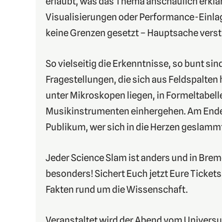
erlaubt, was das Thema anschaulich erklär
Visualisierungen oder Performance-Einlage
keine Grenzen gesetzt – Hauptsache verst
So vielseitig die Erkenntnisse, so bunt sin
Fragestellungen, die sich aus Feldspalten 
unter Mikroskopen liegen, in Formeltabel
Musikinstrumenten einhergehen. Am Ende
Publikum, wer sich in die Herzen geslamm
Jeder Science Slam ist anders und in Brem
besonders! Sichert Euch jetzt Eure Ticket
Fakten rund um die Wissenschaft.
Veranstaltet wird der Abend vom Unive