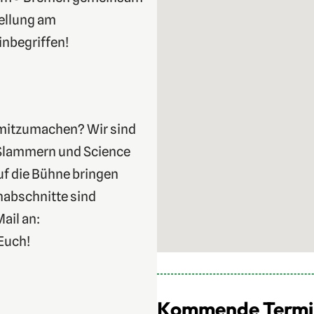
ellung am
inbegriffen!
 mitzumachen? Wir sind
 Slammern und Science
uf die Bühne bringen
nabschnitte sind
ail an:
 Euch!
Kommende Termin