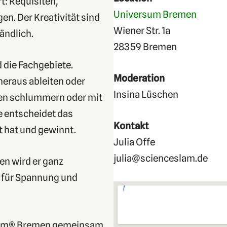
t: Requisiten,
Universum Bremen
n. Der Kreativität sind
Wiener Str. 1a
ändlich.
28359 Bremen
d die Fachgebiete.
Moderation
heraus ableiten oder
Insina Lüschen
len schlummern oder mit
 entscheidet das
Kontakt
t hat und gewinnt.
Julia Offe
julia@scienceslam.de
en wird er ganz
s für Spannung und
rsum® Bremen gemeinsam