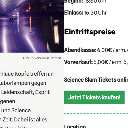
Beginn:
18:30 Uhr
Einlass:
16:30 Uhr
Eintrittspreise
Abendkasse:
6,00€ / erm.
Das Universum in Bremen
Vorverkauf:
6,00€ / erm. 6
hlaue Köpfe treffen an
Science Slam Tickets onli
 Laborlampen gegen
 Leidenschaft, Esprit
Jetzt Tickets kaufen!
eigenen
 und Science
eit. Dabei ist alles
Location