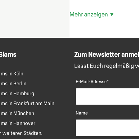
Mehr anzeigen ▼
 Slams
Zum Newsletter anme
Lasst Euch regelmäßig vo
ams in Köln
E-Mail-Adresse*
ms in Berlin
ams in Hamburg
ams in Frankfurt am Main
ams in München
Name
ams in Hannover
len weiteren Städten.