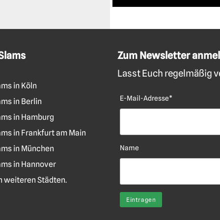
 Slams
Zum Newsletter anme
Lasst Euch regelmäßig vo
ams in Köln
E-Mail-Adresse*
ms in Berlin
ams in Hamburg
ams in Frankfurt am Main
ams in München
Name
ams in Hannover
len weiteren Städten.