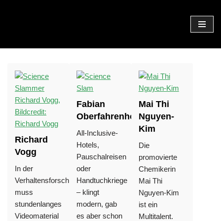
Zum
Inhalt
springen
Fabian
Mai Thi
Oberfahrenhorst
Nguyen-
Kim
All-Inclusive-
Richard
Hotels,
Die
Vogg
Pauschalreisen
promovierte
In der
oder
Chemikerin
Verhaltensforschung
Handtuchkriege
Mai Thi
muss
– klingt
Nguyen-Kim
stundenlanges
modern, gab
ist ein
Videomaterial
es aber schon
Multitalent.