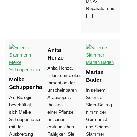
DNA-
Reparatur und
[…]
Anita
Henze
Anita Henze,
Marian
Pflanzenmolekularbiologin,
Meike
Baden
forscht an der
Schuppenhauer
unscheinbaren
In seinem
Als Biologin
Arabidopsis
Science-
beschäftigt
thaliana –
Slam-Beitrag
sich Meike
einer Pflanze
nimmt der
Schuppenhauer
mit einer
Germanist
mit der
erstaunlichen
und Science
Ausbreitung
Fähigkeit: Sie
Slammer