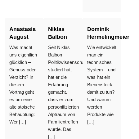
Anastasia
Niklas
Dominik
August
Balbon
Hermelingmeier
Was macht
Seit Niklas
Wie entwickelt
uns eigentlich
Balbon
man ein
glücklich –
Politikwissenschaften
technisches
Genuss oder
studiert hat,
System – und
Verzicht? In
hat er die
was hat ein
diesem
Erfahrung
Bienenstock
Vortrag geht
gemacht,
damit zu tun?
es um eine
dass er zum
Und warum
alte stoische
personifizierten
werden
Behauptung:
Alptraum von
Produkte wie
Wer […]
Familientreffen
[…]
wurde. Das
[…]