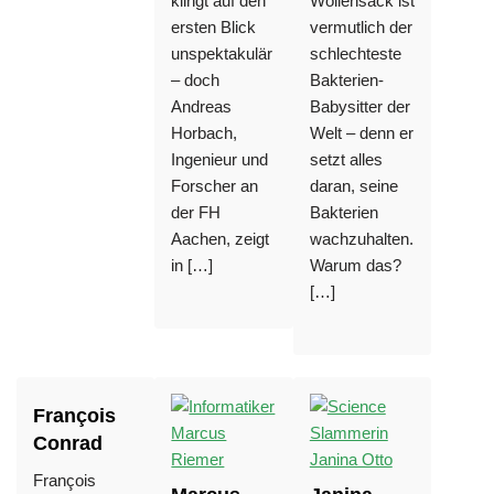
klingt auf den
Wollensack ist
ersten Blick
vermutlich der
unspektakulär
schlechteste
– doch
Bakterien-
Andreas
Babysitter der
Horbach,
Welt – denn er
Ingenieur und
setzt alles
Forscher an
daran, seine
der FH
Bakterien
Aachen, zeigt
wachzuhalten.
in […]
Warum das?
[…]
François
Conrad
François