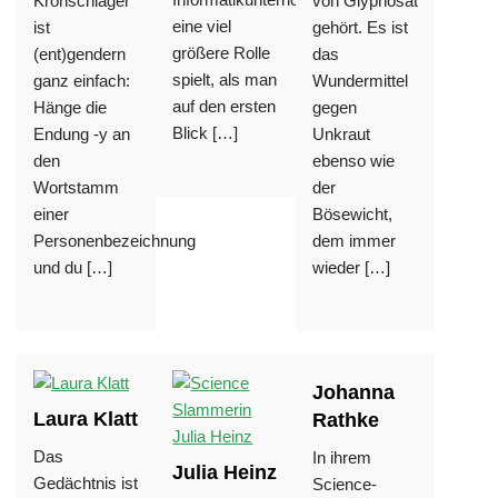
Kronschläger
von Glyphosat
eine viel
ist
gehört. Es ist
größere Rolle
(ent)gendern
das
spielt, als man
ganz einfach:
Wundermittel
auf den ersten
Hänge die
gegen
Blick […]
Endung -y an
Unkraut
den
ebenso wie
Wortstamm
der
einer
Bösewicht,
Personenbezeichnung
dem immer
und du […]
wieder […]
Johanna
Laura Klatt
Rathke
Das
In ihrem
Julia Heinz
Gedächtnis ist
Science-